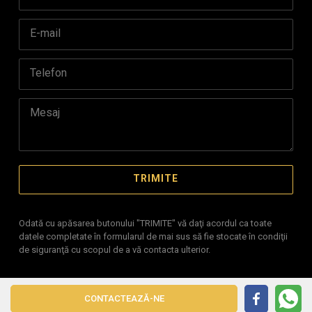
Odată cu apăsarea butonului "TRIMITE" vă daţi acordul ca toate
datele completate în formularul de mai sus să fie stocate în condiţii
de siguranţă cu scopul de a vă contacta ulterior.
Site realizat pe platforma
IMOPEDIA.ro - Anunțuri Imobiliare
CONTACTEAZĂ-NE
pe tehnologie
Real Manager - CRM Imobiliar