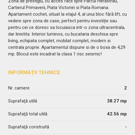
Zona de prestigiu, cu acces facil spre Parcul Herastrau,
Cartierul Primaverii, Piata Victoriei si Piata Romana.
Apartament cochet, situat la etajul 4, al unui bloc fără lift, cu
vedere spre zona de case, perfect pentru investiție sau
pentru cei ce doresc sa locuiasca intr-o zona ultracentrala,
dar linistita. Interior luminos, cu bucataria deschisa spre
living, echipata complet, mobilat complet, modern si
centrala proprie. Apartamentul dispune si de o boxa de 4,29
mp. Blocul este incadrat la clasa 1 risc seismic!
INFORMAȚII TEHNICE
Nr. camere
2
Suprafaţă utilă
38.27 mp
Suprafaţă total utilă
42.56 mp
Suprafaţă construită
-