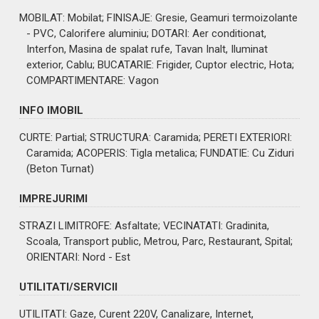
MOBILAT
: Mobilat;
FINISAJE
: Gresie, Geamuri termoizolante
- PVC, Calorifere aluminiu;
DOTARI
: Aer conditionat,
Interfon, Masina de spalat rufe, Tavan Inalt, Iluminat
exterior, Cablu;
BUCATARIE
: Frigider, Cuptor electric, Hota;
COMPARTIMENTARE
: Vagon
INFO IMOBIL
CURTE
: Partial;
STRUCTURA
: Caramida;
PERETI EXTERIORI
:
Caramida;
ACOPERIS
: Tigla metalica;
FUNDATIE
: Cu Ziduri
(Beton Turnat)
IMPREJURIMI
STRAZI LIMITROFE
: Asfaltate;
VECINATATI
: Gradinita,
Scoala, Transport public, Metrou, Parc, Restaurant, Spital;
ORIENTARI
: Nord - Est
UTILITATI/SERVICII
UTILITATI
: Gaze, Curent 220V, Canalizare, Internet,