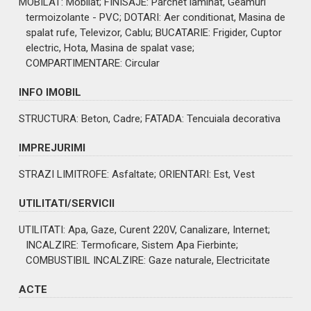
MOBILAT
: Mobilat;
FINISAJE
: Parchet laminat, Geamuri
termoizolante - PVC;
DOTARI
: Aer conditionat, Masina de
spalat rufe, Televizor, Cablu;
BUCATARIE
: Frigider, Cuptor
electric, Hota, Masina de spalat vase;
COMPARTIMENTARE
: Circular
INFO IMOBIL
STRUCTURA
: Beton, Cadre;
FATADA
: Tencuiala decorativa
IMPREJURIMI
STRAZI LIMITROFE
: Asfaltate;
ORIENTARI
: Est, Vest
UTILITATI/SERVICII
UTILITATI
: Apa, Gaze, Curent 220V, Canalizare, Internet;
INCALZIRE
: Termoficare, Sistem Apa Fierbinte;
COMBUSTIBIL INCALZIRE
: Gaze naturale, Electricitate
ACTE