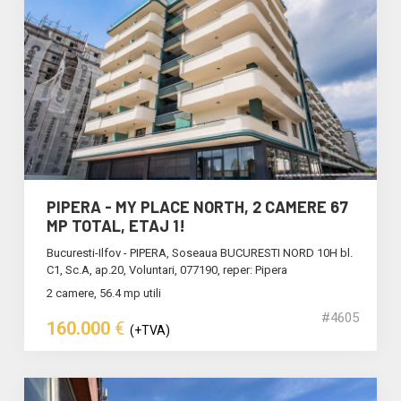
PIPERA - MY PLACE NORTH, 2 CAMERE 67
MP TOTAL, ETAJ 1!
Bucuresti-Ilfov - PIPERA, Soseaua BUCURESTI NORD 10H bl.
C1, Sc.A, ap.20, Voluntari, 077190, reper: Pipera
2 camere, 56.4 mp utili
#4605
160.000
€
(+TVA)