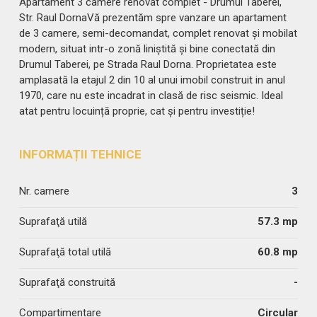
Apartament 3 camere renovat complet - Drumul Taberei,
Str. Raul DornaVă prezentăm spre vanzare un apartament
de 3 camere, semi-decomandat, complet renovat și mobilat
modern, situat intr-o zonă liniștită și bine conectată din
Drumul Taberei, pe Strada Raul Dorna. Proprietatea este
amplasată la etajul 2 din 10 al unui imobil construit in anul
1970, care nu este incadrat in clasă de risc seismic. Ideal
atat pentru locuință proprie, cat și pentru investiție!
INFORMAȚII TEHNICE
Nr. camere
3
Suprafaţă utilă
57.3 mp
Suprafaţă total utilă
60.8 mp
Suprafaţă construită
-
Compartimentare
Circular