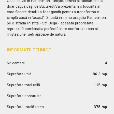
Casă de vis in Pantelimon - liniște, lumină și rafinament, la
doar cațiva pași de BucureștiVă prezentăm o locuință in
care fiecare detaliu a fost gandit pentru a transforma o
simplă casă in ''acasă''. Situată in inima orașului Pantelimon,
pe o stradă liniștită - Str. Bega - această proprietate
reprezintă combinația perfectă intre confortul urban și
liniștea unei vieți aproape de natură.
INFORMAȚII TEHNICE
Nr. camere
4
Suprafaţă utilă
86.3 mp
Suprafaţă total utilă
115 mp
Suprafaţă construită
-
Suprafață totală teren
375 mp