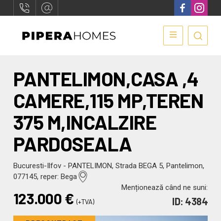
PANTELIMON,CASA ,4
CAMERE,115 MP,TEREN
375 M,INCALZIRE
PARDOSEALA
Bucuresti-Ilfov - PANTELIMON, Strada BEGA 5, Pantelimon,
077145, reper: Bega
Menționează când ne suni:
123.000
€
ID: 4384
(+TVA)