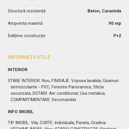
Structură rezistență
Beton, Caramida
Amprenta maximă
90 mp
Înălțime construcție
P+2
INFORMAŢII UTILE
INTERIOR
STARE INTERIOR
: Nou;
FINISAJE
: Vopsea lavabila, Geamuri
termoizolante - PVC, Ferestre Panoramice, Sticla
securizata;
DOTARI
: Aer conditionat, Usa metalica;
COMPARTIMENTARE
: Decomandat
INFO IMOBIL
TIP IMOBIL
: Vila;
CURTE
: Individuala, Pavata, Gradina;
VECHIME IMOBIL
: Nou;
STADIU CONSTRUCTIE
: Finalizat;