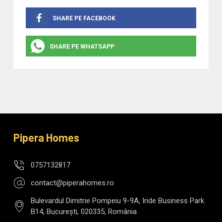
SHARE PE FACEBOOK
SHARE PE WHATSAPP
Pipera Homes
0757132817
contact@piperahomes.ro
Bulevardul Dimitrie Pompeiu 9-9A, Iride Business Park
B14, București, 020335, România