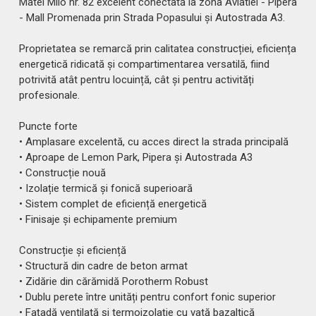
Matei Milo nr. 82 excelent conectată la zona Aviatiei - Pipera
- Mall Promenada prin Strada Popasului și Autostrada A3.
Proprietatea se remarcă prin calitatea construcției, eficiența
energetică ridicată și compartimentarea versatilă, fiind
potrivită atât pentru locuință, cât și pentru activități
profesionale.
Puncte forte
• Amplasare excelentă, cu acces direct la strada principală
• Aproape de Lemon Park, Pipera și Autostrada A3
• Construcție nouă
• Izolație termică și fonică superioară
• Sistem complet de eficiență energetică
• Finisaje și echipamente premium
Construcție și eficiență
• Structură din cadre de beton armat
• Zidărie din cărămidă Porotherm Robust
• Dublu perete între unități pentru confort fonic superior
• Fațadă ventilată și termoizolație cu vată bazaltică