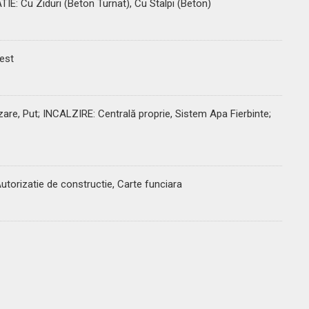
TIE
: Cu Ziduri (Beton Turnat), Cu Stalpi (Beton)
Vest
zare, Put;
INCALZIRE
: Centrală proprie, Sistem Apa Fierbinte;
 Autorizatie de constructie, Carte funciara