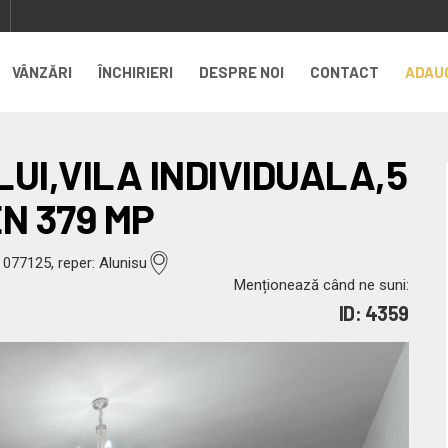
VÂNZĂRI
ÎNCHIRIERI
DESPRE NOI
CONTACT
ADAU
UI,VILA INDIVIDUALA,5
N 379 MP
077125, reper: Alunisu
Menționează când ne suni:
ID: 4359