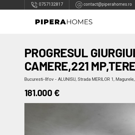
0757132817
contact@piperahomes.ro
PROGRESUL GIURGIUL
CAMERE,221 MP,TERE
Bucuresti-Ilfov - ALUNISU, Strada MERILOR 1, Magurele, 
181.000
€