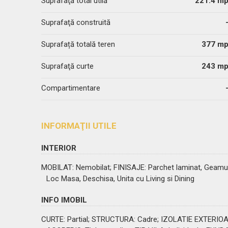
Suprafaţă total utilă
221.4 m
Suprafaţă construită
Suprafață totală teren
377 m
Suprafaţă curte
243 m
Compartimentare
INFORMAŢII UTILE
INTERIOR
MOBILAT
: Nemobilat;
FINISAJE
: Parchet laminat, Geamu
Loc Masa, Deschisa, Unita cu Living si Dining
INFO IMOBIL
CURTE
: Partial;
STRUCTURA
: Cadre;
IZOLATIE EXTERIO