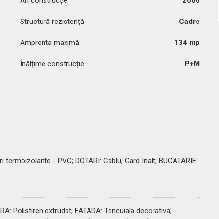
p
An construcție
2006
-
Structură rezistență
Cadre
p
Amprenta maximă
134 mp
p
Înălțime construcție
P+M
-
ri termoizolante - PVC;
DOTARI
: Cablu, Gard Inalt;
BUCATARIE
:
ARA
: Polistiren extrudat;
FATADA
: Tencuiala decorativa;