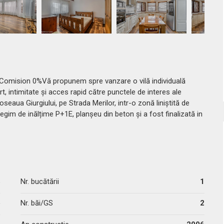
 | Comision 0%Vă propunem spre vanzare o vilă individuală
t, intimitate și acces rapid către punctele de interes ale
seaua Giurgiului, pe Strada Merilor, intr-o zonă liniștită de
egim de inălțime P+1E, planșeu din beton și a fost finalizată in
5
Nr. bucătării
1
p
Nr. băi/GS
2