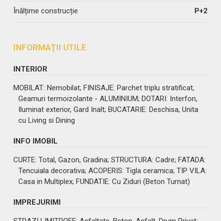
Înălțime construcție
P+2
INFORMAŢII UTILE
INTERIOR
MOBILAT
: Nemobilat;
FINISAJE
: Parchet triplu stratificat,
Geamuri termoizolante - ALUMINIUM;
DOTARI
: Interfon,
Iluminat exterior, Gard Inalt;
BUCATARIE
: Deschisa, Unita
cu Living si Dining
INFO IMOBIL
CURTE
: Total, Gazon, Gradina;
STRUCTURA
: Cadre;
FATADA
:
Tencuiala decorativa;
ACOPERIS
: Tigla ceramica;
TIP VILA
:
Casa in Multiplex;
FUNDATIE
: Cu Ziduri (Beton Turnat)
IMPREJURIMI
STRAZI LIMITROFE
: Asfaltate, Beton, Asfalt, Drum Privat;