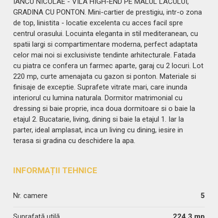
IANCU NICOLAE - VILA HIGH-END PE MALUL LACULUI,
GRADINA CU PONTON. Mini-cartier de prestigiu, intr-o zona
de top, linistita - locatie excelenta cu acces facil spre
centrul orasului. Locuinta eleganta in stil mediteranean, cu
spatii largi si compartimentare moderna, perfect adaptata
celor mai noi si exclusiviste tendinte arhitecturale. Fatada
cu piatra ce confera un farmec aparte, garaj cu 2 locuri. Lot
220 mp, curte amenajata cu gazon si ponton. Materiale si
finisaje de exceptie. Suprafete vitrate mari, care inunda
interiorul cu lumina naturala. Dormitor matrimonial cu
dressing si baie proprie, inca doua dormitoare si o baie la
etajul 2. Bucatarie, living, dining si baie la etajul 1. Iar la
parter, ideal amplasat, inca un living cu dining, iesire in
terasa si gradina cu deschidere la apa.
INFORMAȚII TEHNICE
Nr. camere
5
Suprafaţă utilă
224.3 mp