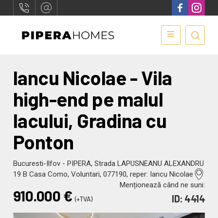
Iancu Nicolae - Vila
high-end pe malul
lacului, Gradina cu
Ponton
Bucuresti-Ilfov - PIPERA, Strada LAPUSNEANU ALEXANDRU
19 B Casa Como, Voluntari, 077190, reper: Iancu Nicolae
Menționează când ne suni:
910.000
€
ID: 4414
(+TVA)