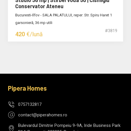
Conservator Ateneu
Bucuresti-Ilfov - SALA PALATULUI, reper: Str. Spiru Haret 1
garsonieră, 36 mp utili
#3819
420
€/lună
Pipera Homes
0757132817
contact@piperahomes.ro
Bulevardul Dimitrie Pompeiu 9-9A, Iride Business Park