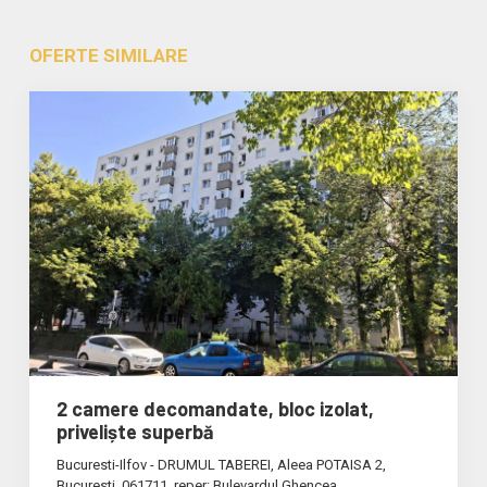
OFERTE SIMILARE
2 camere decomandate, bloc izolat,
priveliște superbă
Bucuresti-Ilfov - DRUMUL TABEREI, Aleea POTAISA 2,
Bucuresti, 061711, reper: Bulevardul Ghencea