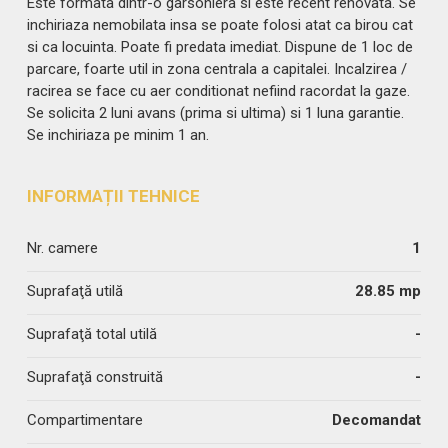
Este formata dintr-o garsoniera si este recent renovata. Se
inchiriaza nemobilata insa se poate folosi atat ca birou cat
si ca locuinta. Poate fi predata imediat. Dispune de 1 loc de
parcare, foarte util in zona centrala a capitalei. Incalzirea /
racirea se face cu aer conditionat nefiind racordat la gaze.
Se solicita 2 luni avans (prima si ultima) si 1 luna garantie.
Se inchiriaza pe minim 1 an.
INFORMAȚII TEHNICE
Nr. camere
1
Suprafaţă utilă
28.85 mp
Suprafaţă total utilă
-
Suprafaţă construită
-
Compartimentare
Decomandat