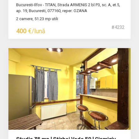
Bucuresti-Ilfov - TITAN, Strada ARMENIS 2 bl P3, sc. A, et.5,
ap. 19, Bucuresti, 077160, reper: OZANA
2 camere, 51.23 mp utili
#4232
400
€/lună
Studio 36 mp | Stirbei Voda 50 | Cismigiu