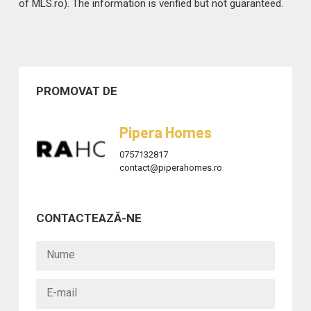
of MLS.ro). The information is verified but not guaranteed.
PROMOVAT DE
Pipera Homes
0757132817
contact@piperahomes.ro
CONTACTEAZĂ-NE