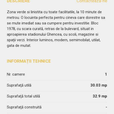
DESCRIERE
Contactează-ne
Zona verde si linistita cu toate facilitatile, la 10 minute de
metrou. O locuinta perfecta pentru cineva care dorestre sa
se mute imediat sau sa cumpere pentru investitie. Bloc
1978, cu scara curată, retras de la bulevard, situat in
aproapierea stadionului Ghencea, cu scoli, magazine si
spații verzi. Interior luminos, modern, semimobilat, utilat,
gata de mutat.
INFORMAȚII TEHNICE
Nr. camere
1
Suprafaţă utilă
30.03 mp
Suprafaţă total utilă
32.9 mp
Suprafaţă construită
-