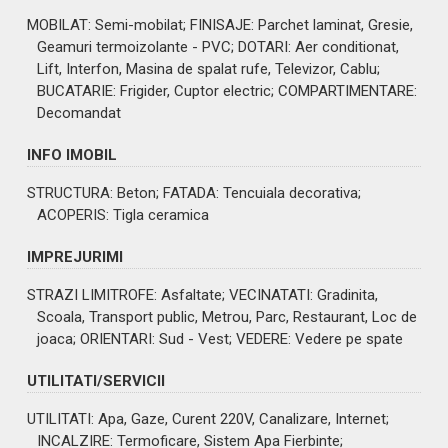
MOBILAT
: Semi-mobilat;
FINISAJE
: Parchet laminat, Gresie,
Geamuri termoizolante - PVC;
DOTARI
: Aer conditionat,
Lift, Interfon, Masina de spalat rufe, Televizor, Cablu;
BUCATARIE
: Frigider, Cuptor electric;
COMPARTIMENTARE
:
Decomandat
INFO IMOBIL
STRUCTURA
: Beton;
FATADA
: Tencuiala decorativa;
ACOPERIS
: Tigla ceramica
IMPREJURIMI
STRAZI LIMITROFE
: Asfaltate;
VECINATATI
: Gradinita,
Scoala, Transport public, Metrou, Parc, Restaurant, Loc de
joaca;
ORIENTARI
: Sud - Vest;
VEDERE
: Vedere pe spate
UTILITATI/SERVICII
UTILITATI
: Apa, Gaze, Curent 220V, Canalizare, Internet;
INCALZIRE
: Termoficare, Sistem Apa Fierbinte;