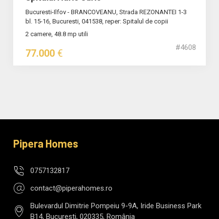
Bucuresti-Ilfov - BRANCOVEANU, Strada REZONANTEI 1-3
bl. 15-16, Bucuresti, 041538, reper: Spitalul de copii
2 camere, 48.8 mp utili
#4608
77.000
€
Pipera Homes
0757132817
contact@piperahomes.ro
Bulevardul Dimitrie Pompeiu 9-9A, Iride Business Park
B14, București, 020335, România