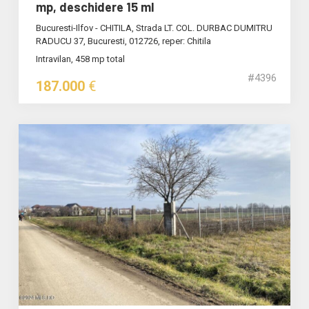
mp, deschidere 15 ml
Bucuresti-Ilfov - CHITILA, Strada LT. COL. DURBAC DUMITRU
RADUCU 37, Bucuresti, 012726, reper: Chitila
Intravilan, 458 mp total
#4396
187.000
€