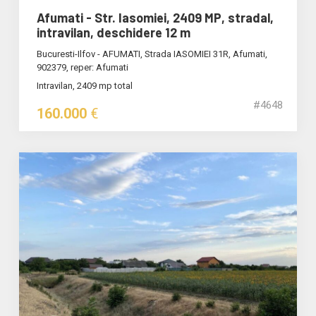
Afumati - Str. Iasomiei, 2409 MP, stradal,
intravilan, deschidere 12 m
Bucuresti-Ilfov - AFUMATI, Strada IASOMIEI 31R, Afumati,
902379, reper: Afumati
Intravilan, 2409 mp total
#4648
160.000
€