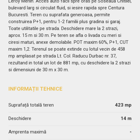
Leroy Merlin. Acces auto facil spre oras pe Soseaua Chitilei,
bulevard larg si circulat fluid, si iesire rapida spre Centura
Bucuresti. Teren cu suprafata generoasa, permite
construirea P+1, pentru 1-2 familii plus gradina si garaj.
Toate utilitatile pe strada. Deschidere mare la 2 strazi,
aprox. 15 m si 30 m. Pe teren se afla o livada cu meri si
ciresi maturi, anexe demolabile. POT maxim 60%, P+1, CUT
maxim 1,2. Terenul se poate extinde cu lotul vecin de 458
mp amplasat pe strada Lt. Col. Raducu Durbac nr. 37,
rezultand in total un lot de 881 mp, cu deschidere la 2 strazi
si dimensiuni de 30 m x 30 m.
INFORMAȚII TEHNICE
Suprafață totală teren
423 mp
Deschidere
14 m
Amprenta maximă
-