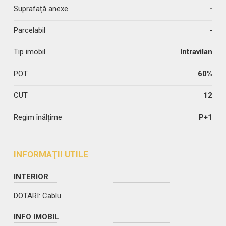
Suprafață anexe
-
Parcelabil
-
Tip imobil
Intravilan
POT
60%
CUT
12
Regim înălțime
P+1
INFORMAŢII UTILE
INTERIOR
DOTARI
: Cablu
INFO IMOBIL