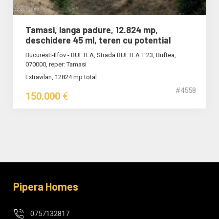
Tamasi, langa padure, 12.824 mp,
deschidere 45 ml, teren cu potential
Bucuresti-Ilfov - BUFTEA, Strada BUFTEA T 23, Buftea,
070000, reper: Tamasi
Extravilan, 12824 mp total
#4558
150.000
€
Pipera Homes
0757132817