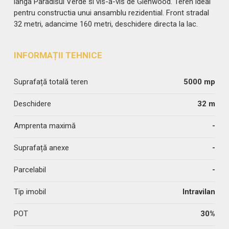
langa Paradisul Verde si vis-a-vis de Glenwood. Teren ideal
pentru constructia unui ansamblu rezidential. Front stradal
32 metri, adancime 160 metri, deschidere directa la lac.
INFORMAȚII TEHNICE
Suprafață totală teren
5000 mp
Deschidere
32 m
Amprenta maximă
-
Suprafață anexe
-
Parcelabil
-
Tip imobil
Intravilan
POT
30%