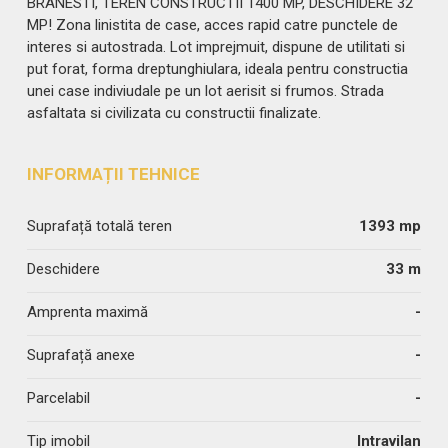
BRANESTI, TEREN CONSTRUCTII 1400 MP, DESCHIDERE 32
MP! Zona linistita de case, acces rapid catre punctele de
interes si autostrada. Lot imprejmuit, dispune de utilitati si
put forat, forma dreptunghiulara, ideala pentru constructia
unei case indiviudale pe un lot aerisit si frumos. Strada
asfaltata si civilizata cu constructii finalizate.
INFORMAȚII TEHNICE
Suprafață totală teren
1393 mp
Deschidere
33 m
Amprenta maximă
-
Suprafață anexe
-
Parcelabil
-
Tip imobil
Intravilan