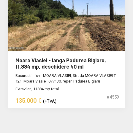
Moara Vlasiei - langa Padurea Biglaru,
11.884 mp, deschidere 40 ml
Bucuresti-Ilfov - MOARA VLASIEI, Strada MOARA VLASIEI T
121, Moara Vlasiei, 077130, reper: Padurea Biglaru
Extravilan, 11884 mp total
#4559
135.000
€
(+TVA)